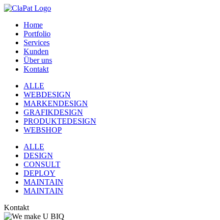
Home
Portfolio
Services
Kunden
Über uns
Kontakt
ALLE
WEBDESIGN
MARKENDESIGN
GRAFIKDESIGN
PRODUKTEDESIGN
WEBSHOP
ALLE
DESIGN
CONSULT
DEPLOY
MAINTAIN
MAINTAIN
Kontakt