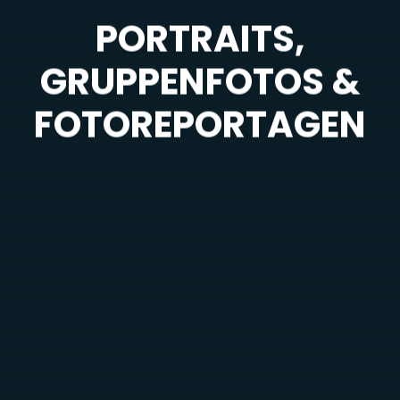
KUNDEN
PORTRAITS,
ÜBER UNS
GRUPPENFOTOS &
KONTAKT
FOTOREPORTAGEN